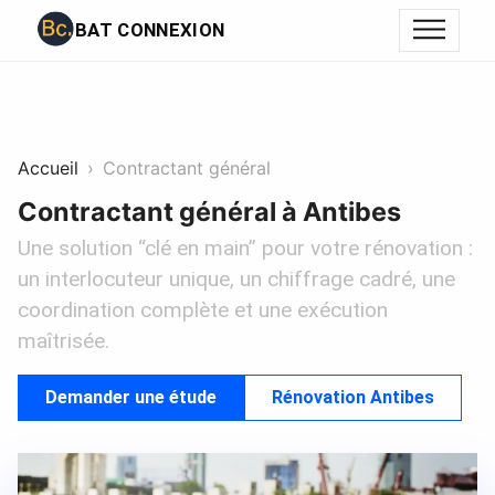
BAT CONNEXION
Accueil
Contractant général
Contractant général à Antibes
Une solution “clé en main” pour votre rénovation :
un interlocuteur unique, un chiffrage cadré, une
coordination complète et une exécution
maîtrisée.
Demander une étude
Rénovation Antibes